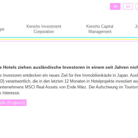
de
en
Kensho Investment
Kensho Capital
J
ppe
Corporation
Management
 Hotels ziehen ausländische Investoren in einem seit Jahren n
 Investoren entdecken ein neues Ziel für ihre Immobilienkäufe in Japan. Aus
D) verantwortlich, die in den letzten 12 Monaten in Hotelprojekte investiert w
nternehmens MSCI Real Assets von Ende März. Der Aufschwung im Tourismu
s Interesse.
elle (Englisch)