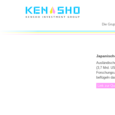
Die Gru
Japanische
Ausländische
(3,7 Mrd. US
Forschungsu
beflügeln da
Link zur Qu