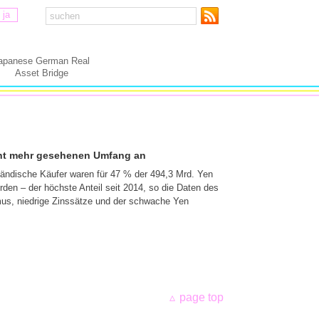
ja
apanese German Real
Asset Bridge
icht mehr gesehenen Umfang an
ländische Käufer waren für 47 % der 494,3 Mrd. Yen
urden – der höchste Anteil seit 2014, so die Daten des
s, niedrige Zinssätze und der schwache Yen
page top